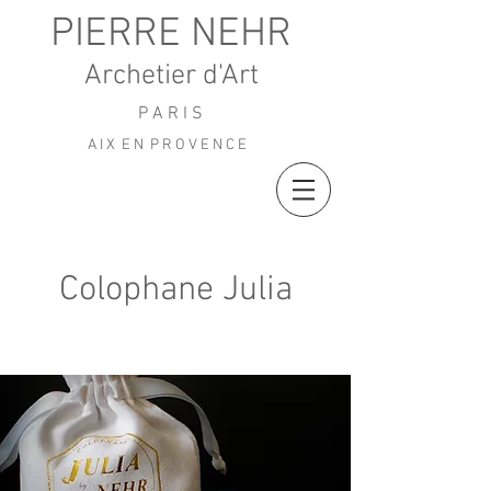
PIERRE NEHR
Archetier d'Art
P A R I S
A I X E N P R O V E N C E
Colophane Julia